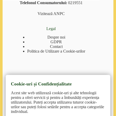
Telefonul Consumatorului:
0219551
Vizitează
ANPC
Legal
Despre noi
GDPR
Contact
Politica de Utilizare a Cookie-urilor
Cookie-uri și Confidențialitate
Contact
Acest site web utilizează cookie-uri și alte tehnologii
pentruanimale.ro
: suport@pentruanimale.ro/
pentru a oferi servicii și pentru a îmbunătăți experiența
0374.77.00.00
utilizatorului. Puteți accepta utilizarea tuturor cookie-
urilor sau puteți folosi setările pentru a accepta categoriile
petmax.ro
: contact@petmax.ro/ 0215558662
individual.