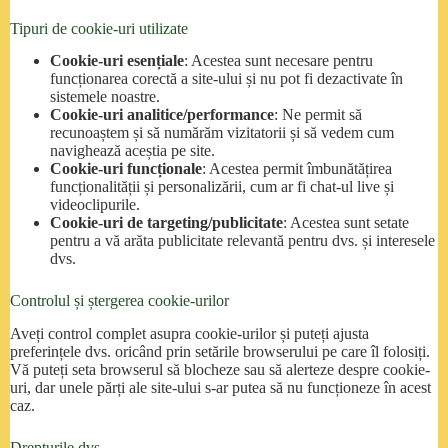
Tipuri de cookie-uri utilizate
Cookie-uri esențiale
: Acestea sunt necesare pentru
funcționarea corectă a site-ului și nu pot fi dezactivate în
sistemele noastre.
Cookie-uri analitice/performance
: Ne permit să
recunoaștem și să numărăm vizitatorii și să vedem cum
navighează aceștia pe site.
Cookie-uri funcționale
: Acestea permit îmbunătățirea
funcționalității și personalizării, cum ar fi chat-ul live și
videoclipurile.
Cookie-uri de targeting/publicitate
: Acestea sunt setate
pentru a vă arăta publicitate relevantă pentru dvs. și interesele
dvs.
Controlul și ștergerea cookie-urilor
Aveți control complet asupra cookie-urilor și puteți ajusta
preferințele dvs. oricând prin setările browserului pe care îl folosiți.
Vă puteți seta browserul să blocheze sau să alerteze despre cookie-
uri, dar unele părți ale site-ului s-ar putea să nu funcționeze în acest
caz.
Drepturile dvs.