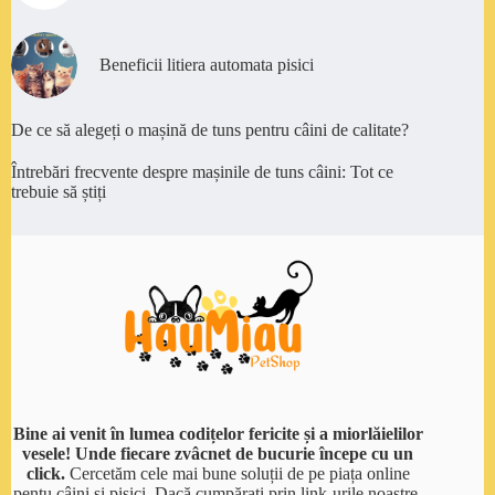
Beneficii litiera automata pisici
De ce să alegeți o mașină de tuns pentru câini de calitate?
Întrebări frecvente despre mașinile de tuns câini: Tot ce
trebuie să știți
Bine ai venit în lumea codițelor fericite și a miorlăielilor
vesele! Unde fiecare zvâcnet de bucurie începe cu un
click.
Cercetăm cele mai bune soluții de pe piața online
pentu câini și pisici. Dacă cumpărați prin link-urile noastre,