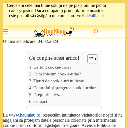
Sari
Cercetăm cele mai bune soluții de pe piața online pentu
la
câini și pisici. Dacă cumpărați prin link-urile noastre,
conținut
este posibil să câștigăm un comision.
Vezi detalii aici
Ultima actualizare: 04.02.2024
Ce conține acest articol
Ce sunt cookie-urile?
Cum folosim cookie-urile?
Tipuri de cookie-uri utilizate
Controlul și ștergerea cookie-urilor
Drepturile dvs.
Contact
La
www.haumiau.ro
, respectăm intimitatea vizitatorilor noștri și ne
angajăm să protejăm datele personale colectate prin intermediul
cookie-urilor conform legislației în vigoare. Această Politică de