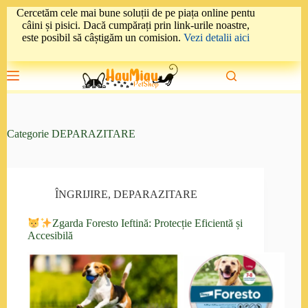
Sari
Cercetăm cele mai bune soluții de pe piața online pentu
la
câini și pisici. Dacă cumpărați prin link-urile noastre,
conținut
este posibil să câștigăm un comision.
Vezi detalii aici
Categorie
DEPARAZITARE
ÎNGRIJIRE
,
DEPARAZITARE
Zgarda Foresto Ieftină: Protecție Eficientă și
Accesibilă