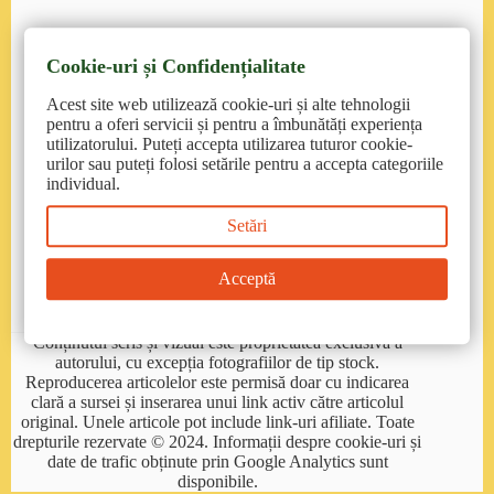
Cookie-uri și Confidențialitate
Contact
Acest site web utilizează cookie-uri și alte tehnologii
pentruanimale.ro
: suport@pentruanimale.ro/
pentru a oferi servicii și pentru a îmbunătăți experiența
0374.77.00.00
utilizatorului. Puteți accepta utilizarea tuturor cookie-
urilor sau puteți folosi setările pentru a accepta categoriile
petmax.ro
: contact@petmax.ro/ 0215558662
individual.
Setări
petmart.ro
: clienti@petmart.ro /0372 905 900
emag.ro
: https://www.emag.ro/help/contact/
Acceptă
haumiuau.ro
: miauhauuuu@gmail.ro
Conținutul scris și vizual este proprietatea exclusivă a
autorului, cu excepția fotografiilor de tip stock.
Reproducerea articolelor este permisă doar cu indicarea
clară a sursei și inserarea unui link activ către articolul
original. Unele articole pot include link-uri afiliate. Toate
drepturile rezervate © 2024. Informații despre cookie-uri și
date de trafic obținute prin Google Analytics sunt
disponibile.