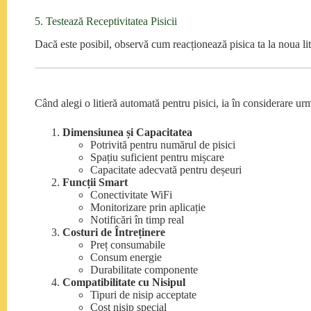
5. Testează Receptivitatea Pisicii
Dacă este posibil, observă cum reacționează pisica ta la noua li
Când alegi o litieră automată pentru pisici, ia în considerare ur
Dimensiunea și Capacitatea
Potrivită pentru numărul de pisici
Spațiu suficient pentru mișcare
Capacitate adecvată pentru deșeuri
Funcții Smart
Conectivitate WiFi
Monitorizare prin aplicație
Notificări în timp real
Costuri de Întreținere
Preț consumabile
Consum energie
Durabilitate componente
Compatibilitate cu Nisipul
Tipuri de nisip acceptate
Cost nisip special