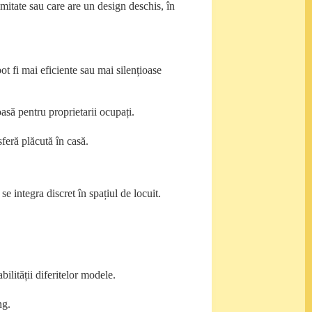
timitate sau care are un design deschis, în
t fi mai eficiente sau mai silențioase
roasă pentru proprietarii ocupați.
sferă plăcută în casă.
e integra discret în spațiul de locuit.
bilității diferitelor modele.
ng.