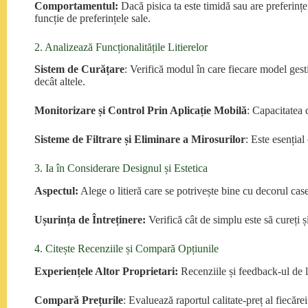
Comportamentul:
Dacă pisica ta este timidă sau are preferințe 
funcție de preferințele sale.
2. Analizează Funcționalitățile Litierelor
Sistem de Curățare
: Verifică modul în care fiecare model ges
decât altele.
Monitorizare și Control Prin Aplicație Mobilă
: Capacitatea d
Sisteme de Filtrare și Eliminare a Mirosurilor
: Este esențial
3. Ia în Considerare Designul și Estetica
Aspectul:
Alege o litieră care se potrivește bine cu decorul case
Ușurința de Întreținere:
Verifică cât de simplu este să cureți și
4. Citește Recenziile și Compară Opțiunile
Experiențele Altor Proprietari:
Recenziile și feedback-ul de la 
Compară Prețurile
: Evaluează raportul calitate-preț al fiecăre