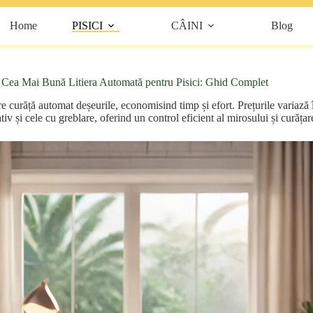
Home
PISICI
CÂINI
Blog
Cea Mai Bună Litiera Automată pentru Pisici: Ghid Complet
are curăță automat deșeurile, economisind timp și efort. Prețurile variaz
iv și cele cu greblare, oferind un control eficient al mirosului și curăța