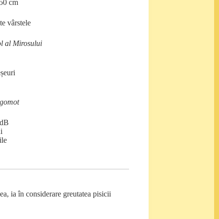
×50 cm
te vârstele
l al Mirosului
șeuri
Zgomot
 dB
i
ile
ea, ia în considerare greutatea pisicii