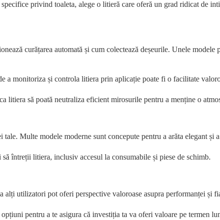
specifice privind toaleta, alege o litieră care oferă un grad ridicat de in
tionează curățarea automată și cum colectează deșeurile. Unele modele po
e a monitoriza și controla litiera prin aplicație poate fi o facilitate valo
 ca litiera să poată neutraliza eficient mirosurile pentru a menține o atmo
i tale. Multe modele moderne sunt concepute pentru a arăta elegant și a s
 să întreții litiera, inclusiv accesul la consumabile și piese de schimb.
alți utilizatori pot oferi perspective valoroase asupra performanței și fia
i opțiuni pentru a te asigura că investiția ta va oferi valoare pe termen lu