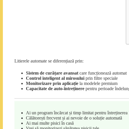
Litierele automate se diferențiază prin:
Sistem de curățare avansat
care funcționează automat
Control inteligent al mirosului
prin filtre speciale
Monitorizare prin aplicație
la modelele premium
Capacitate de auto-întreținere
pentru perioade îndelun
Ai un program încărcat și timp limitat pentru întreținerea l
Călătorești frecvent și ai nevoie de o soluție automată
Ai mai multe pisici în casă
Vrei să monitorizezi sănătatea pisicii tale