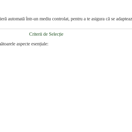
tieră automată într-un mediu controlat, pentru a te asigura că se adaptea
Criterii de Selecție
mătoarele aspecte esențiale: