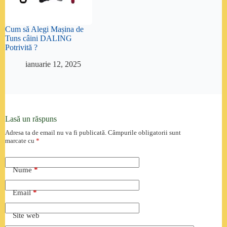
Cum să Alegi Mașina de
Tuns câini DALING
Potrivită ?
ianuarie 12, 2025
Lasă un răspuns
Adresa ta de email nu va fi publicată.
Câmpurile obligatorii sunt
marcate cu
*
Nume
*
Email
*
Site web