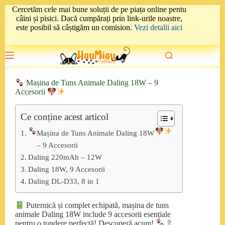
Sari
Cercetăm cele mai bune soluții de pe piața online pentu
la
câini și pisici. Dacă cumpărați prin link-urile noastre,
conținut
este posibil să câștigăm un comision.
Vezi detalii aici
Mașina de Tuns Animale Daling 18W – 9
Accesorii
Ce conține acest articol
Mașina de Tuns Animale Daling 18W
– 9 Accesorii
Daling 220mAh – 12W
Daling 18W, 9 Accesorii
Daling DL-D33, 8 in 1
Puternică și complet echipată, mașina de tuns
animale Daling 18W include 9 accesorii esențiale
pentru o tundere perfectă! Descoperă acum!