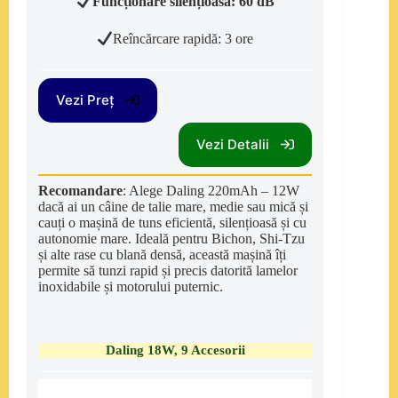
Funcționare silențioasă: 60 dB
Reîncărcare rapidă: 3 ore
Vezi Preț
Vezi Detalii
Recomandare
: Alege Daling 220mAh – 12W
dacă ai un câine de talie mare, medie sau mică și
cauți o mașină de tuns eficientă, silențioasă și cu
autonomie mare. Ideală pentru Bichon, Shi-Tzu
și alte rase cu blană densă, această mașină îți
permite să tunzi rapid și precis datorită lamelor
inoxidabile și motorului puternic.
Daling 18W, 9 Accesorii