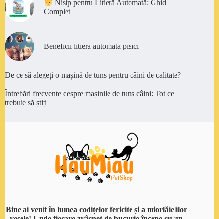
Nisip pentru Litieră Automată: Ghid
Complet
Beneficii litiera automata pisici
De ce să alegeți o mașină de tuns pentru câini de calitate?
Întrebări frecvente despre mașinile de tuns câini: Tot ce
trebuie să știți
Bine ai venit în lumea codițelor fericite și a miorlăielilor
vesele! Unde fiecare zvâcnet de bucurie începe cu un