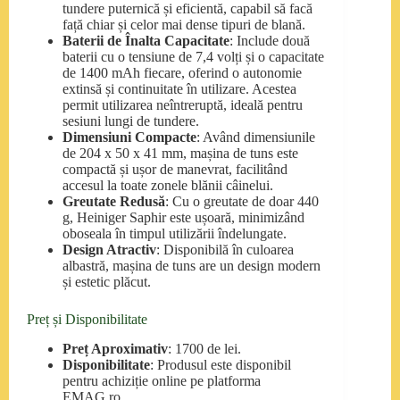
tundere puternică și eficientă, capabil să facă
față chiar și celor mai dense tipuri de blană.
Baterii de Înalta Capacitate
: Include două
baterii cu o tensiune de 7,4 volți și o capacitate
de 1400 mAh fiecare, oferind o autonomie
extinsă și continuitate în utilizare. Acestea
permit utilizarea neîntreruptă, ideală pentru
sesiuni lungi de tundere.
Dimensiuni Compacte
: Având dimensiunile
de 204 x 50 x 41 mm, mașina de tuns este
compactă și ușor de manevrat, facilitând
accesul la toate zonele blănii câinelui.
Greutate Redusă
: Cu o greutate de doar 440
g, Heiniger Saphir este ușoară, minimizând
oboseala în timpul utilizării îndelungate.
Design Atractiv
: Disponibilă în culoarea
albastră, mașina de tuns are un design modern
și estetic plăcut.
Preț și Disponibilitate
Preț Aproximativ
: 1700 de lei.
Disponibilitate
: Produsul este disponibil
pentru achiziție online pe platforma
EMAG.ro.