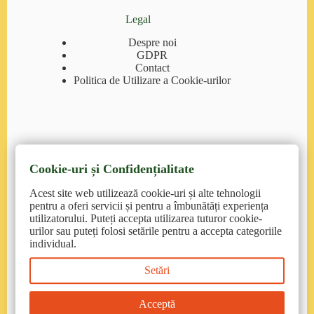
Legal
Despre noi
GDPR
Contact
Politica de Utilizare a Cookie-urilor
Cookie-uri și Confidențialitate
Contact
Acest site web utilizează cookie-uri și alte tehnologii
pentruanimale.ro
: suport@pentruanimale.ro/
pentru a oferi servicii și pentru a îmbunătăți experiența
0374.77.00.00
utilizatorului. Puteți accepta utilizarea tuturor cookie-
urilor sau puteți folosi setările pentru a accepta categoriile
petmax.ro
: contact@petmax.ro/ 0215558662
individual.
Setări
petmart.ro
: clienti@petmart.ro /0372 905 900
emag.ro
: https://www.emag.ro/help/contact/
Acceptă