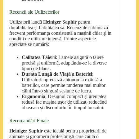
Recenzii ale Utilizatorilor
Utilizatorii laudă
Heiniger Saphir
pentru
durabilitatea și fiabilitatea sa. Recenziile subliniază
frecvent performanța consistentă a mașinii chiar și în
condiții de utilizare intensă. Printre aspectele
apreciate se numără:
Calitatea Tăierii
: Lamele asigură o tăiere
precisă și uniformă, adaptându-se la diverse
tipuri de blană.
Durata Lungă de Viață a Bateriei
:
Utilizatorii apreciază autonomia extinsă a
bateriilor, care permite tunderea mai multor
câini într-o singură sesiune de lucru.
Ergonomia
: Designul compact și greutatea
redusă fac mașina ușor de utilizat, reducând
oboseala și disconfortul în timpul tunsului.
Recomandări Finale
Heiniger Saphir
este ideală pentru proprietarii de
animale și groomerii profesioniști care caută o