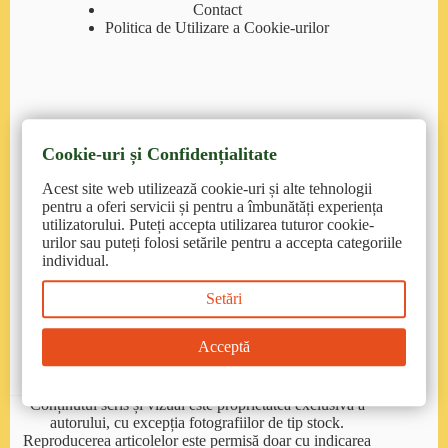
Contact
Politica de Utilizare a Cookie-urilor
Cookie-uri și Confidențialitate
Contact
Acest site web utilizează cookie-uri și alte tehnologii
pentruanimale.ro
: suport@pentruanimale.ro/
pentru a oferi servicii și pentru a îmbunătăți experiența
0374.77.00.00
utilizatorului. Puteți accepta utilizarea tuturor cookie-
urilor sau puteți folosi setările pentru a accepta categoriile
petmax.ro
: contact@petmax.ro/ 0215558662
individual.
Setări
petmart.ro
: clienti@petmart.ro /0372 905 900
emag.ro
: https://www.emag.ro/help/contact/
Acceptă
haumiuau.ro
: miauhauuuu@gmail.ro
Conținutul scris și vizual este proprietatea exclusivă a
autorului, cu excepția fotografiilor de tip stock.
Reproducerea articolelor este permisă doar cu indicarea