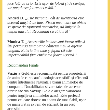
face față cu brio. Este ușor de folosit și de curățat,
iar prețul este foarte accesibil.”
Andrei D.
„Este incredibil cât de silențioasă este
această mașină de tuns. Pisica mea, care de obicei
se sperie de zgomotul aparatelor, stă liniștită în
timpul tunsului. Recomand cu căldură!”
Monica T.
„Accesoriile incluse sunt foarte utile și
îmi permit să tund blana câinelui meu la diferite
lungimi. Bateria ține bine și faptul că este
impermeabilă face curățarea foarte ușoară.”
Recomandări Finale
Vaxiuja Gold
este recomandată pentru proprietarii
de animale care caută o soluție accesibilă și eficientă
pentru întreținerea regulată a blănii animalelor de
companie. Durabilitatea și varietatea de accesorii
oferite fac din Vaxiuja Gold o alegere valoroasă
pentru îngrijirea animalelor acasă. Este perfectă
pentru cei care doresc un aparat de tuns fiabil, ușor
de manevrat și extrem de eficient, la un preț
accesibil.