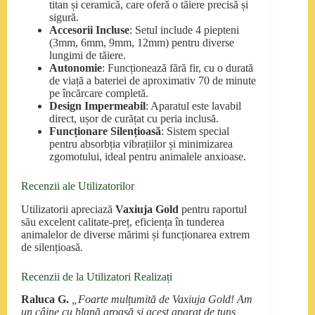
titan și ceramică, care oferă o tăiere precisă și
sigură.
Accesorii Incluse
: Setul include 4 piepteni
(3mm, 6mm, 9mm, 12mm) pentru diverse
lungimi de tăiere.
Autonomie
: Funcționează fără fir, cu o durată
de viață a bateriei de aproximativ 70 de minute
pe încărcare completă.
Design Impermeabil
: Aparatul este lavabil
direct, ușor de curățat cu peria inclusă.
Funcționare Silențioasă
: Sistem special
pentru absorbția vibrațiilor și minimizarea
zgomotului, ideal pentru animalele anxioase.
Recenzii ale Utilizatorilor
Utilizatorii apreciază
Vaxiuja Gold
pentru raportul
său excelent calitate-preț, eficiența în tunderea
animalelor de diverse mărimi și funcționarea extrem
de silențioasă.
Recenzii de la Utilizatori Realizați
Raluca G.
„Foarte mulțumită de Vaxiuja Gold! Am
un câine cu blană groasă și acest aparat de tuns