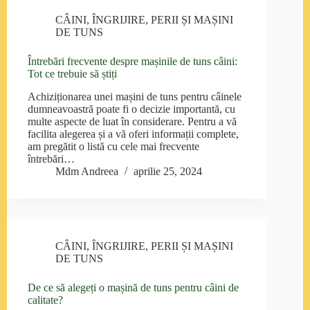
CÂINI
,
ÎNGRIJIRE
,
PERII ȘI MAȘINI
DE TUNS
Întrebări frecvente despre mașinile de tuns câini:
Tot ce trebuie să știți
Achiziționarea unei mașini de tuns pentru câinele
dumneavoastră poate fi o decizie importantă, cu
multe aspecte de luat în considerare. Pentru a vă
facilita alegerea și a vă oferi informații complete,
am pregătit o listă cu cele mai frecvente
întrebări…
Mdm Andreea
aprilie 25, 2024
CÂINI
,
ÎNGRIJIRE
,
PERII ȘI MAȘINI
DE TUNS
De ce să alegeți o mașină de tuns pentru câini de
calitate?