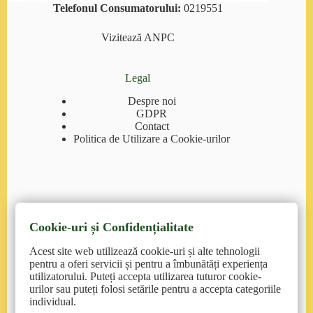
Telefonul Consumatorului:
0219551
Vizitează
ANPC
Legal
Despre noi
GDPR
Contact
Politica de Utilizare a Cookie-urilor
Cookie-uri și Confidențialitate
Contact
Acest site web utilizează cookie-uri și alte tehnologii
pentruanimale.ro
: suport@pentruanimale.ro/
pentru a oferi servicii și pentru a îmbunătăți experiența
0374.77.00.00
utilizatorului. Puteți accepta utilizarea tuturor cookie-
urilor sau puteți folosi setările pentru a accepta categoriile
petmax.ro
: contact@petmax.ro/ 0215558662
individual.