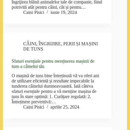
îngrijirea blănii animalelor tale de companie, fiind
potrivită atât pentru câini, cât și pentru…
Caini Pisici
iunie 19, 2024
CÂINI
,
ÎNGRIJIRE
,
PERII ȘI MAȘINI
DE TUNS
Sfaturi esențiale pentru menținerea mașinii de
tuns a câinelui tău
O mașină de tuns bine întreținută vă va oferi ani
de utilizare eficientă și rezultate impecabile la
tunderea câinelui dumneavoastră. Iată câteva
sfaturi esențiale pentru a vă menține mașina de
tuns în stare optimă: 1. Curățare regulată: 2.
Întreținere preventivă:…
Caini Pisici
aprilie 25, 2024