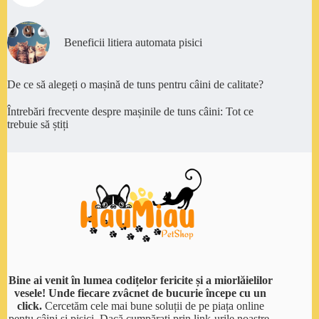
Beneficii litiera automata pisici
De ce să alegeți o mașină de tuns pentru câini de calitate?
Întrebări frecvente despre mașinile de tuns câini: Tot ce
trebuie să știți
Bine ai venit în lumea codițelor fericite și a miorlăielilor
vesele! Unde fiecare zvâcnet de bucurie începe cu un
click.
Cercetăm cele mai bune soluții de pe piața online
pentu câini și pisici. Dacă cumpărați prin link-urile noastre,