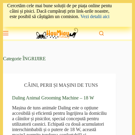
Sari
Cercetăm cele mai bune soluții de pe piața online pentu
la
câini și pisici. Dacă cumpărați prin link-urile noastre,
conținut
este posibil să câștigăm un comision.
Vezi detalii aici
Categorie
ÎNGRIJIRE
CÂINI
,
PERII ȘI MAȘINI DE TUNS
Daling Animal Grooming Machine – 18 W
Mașina de tuns animale Daling este o opțiune
accesibilă și eficientă pentru îngrijirea la domiciliu
a câinilor și pisicilor, special concepută pentru
utilizatorii casnici. Echipată cu două acumulatori
interschimbabili și o putere de 18 W, această
mașină permite tunderea confortabilă și…